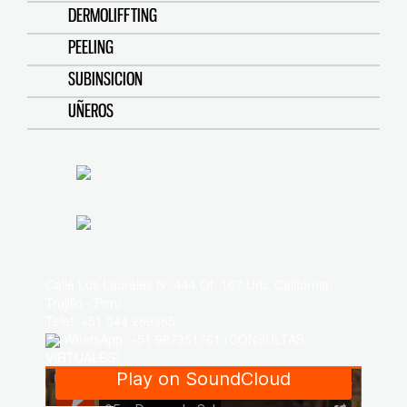
DERMOLIFFTING
PEELING
SUBINSICION
UÑEROS
Calle Los Laureles N° 444 Of. 107 Urb. California,
Trujillo - Perú
Telef. +51 044 289385
WhatsApp: +51 987351761 (CONSULTAS
VIRTUALES)