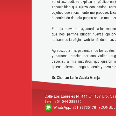
sencillas, pudiese explicar al público 
especialidad que ejerzo con pasión, ent
objetivo que inicialmente me propuse. Dice
el contenido de esta página sea lo más sen
En esta nueva etapa, acorde a los moder
que nos permite brindar nuevas opcion
rediseñado la página web tornándola más ág
Agradezco a mis pacientes, de los cuales 
y persona, gracias por sus visitas, s
especial, a mis maestros que guiaron m
quienes siempre tengo presente y cuyo ej
Dr. Chernan Lenín Zapata Granja
Calle Los Laureles N° 444 Of. 107 Urb. Califo
Telef. +51 044 289385
WhatsApp: +51 987351761 (CONSUL