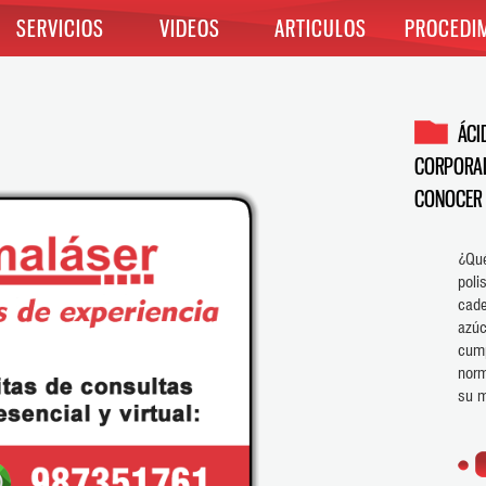
SERVICIOS
VIDEOS
ARTICULOS
PROCEDI
ÁCI
CORPORAL
CONOCER
¿Qué
poli
cad
azúc
cum
norm
su m