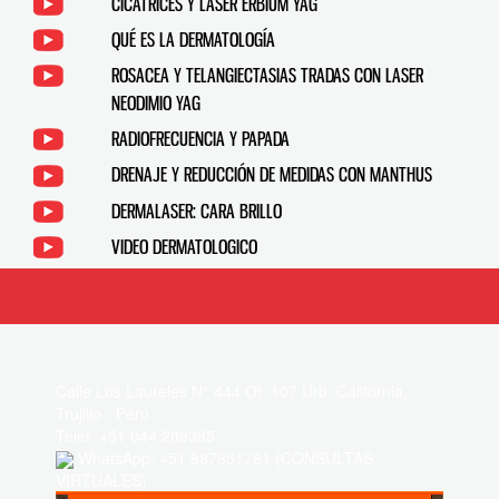
CICATRICES Y LASER ERBIUM YAG
QUÉ ES LA DERMATOLOGÍA
ROSACEA Y TELANGIECTASIAS TRADAS CON LASER
NEODIMIO YAG
RADIOFRECUENCIA Y PAPADA
DRENAJE Y REDUCCIÓN DE MEDIDAS CON MANTHUS
DERMALASER: CARA BRILLO
VIDEO DERMATOLOGICO
Calle Los Laureles N° 444 Of. 107 Urb. California,
Trujillo - Perú
Telef. +51 044 289385
WhatsApp: +51 987351761 (CONSULTAS
VIRTUALES)