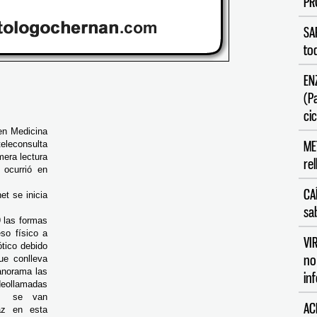
PR
SA
to
EN
(P
cic
en Medicina
ME
eleconsulta
mera lectura
re
 ocurrió en
CA
et se inicia
sa
 las formas
so físico a
VI
tico debido
no
ue conlleva
panorama las
in
ollamadas
al se van
AC
caz en esta