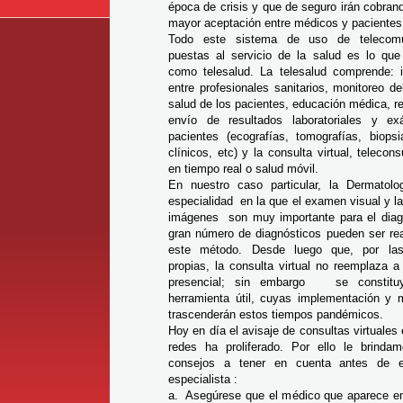
época de crisis y que de seguro irán cobra
mayor aceptación entre médicos y pacientes
Todo este sistema de uso de telecomu
puestas al servicio de la salud es lo qu
como telesalud. La telesalud comprende: in
entre profesionales sanitarios, monitoreo d
salud de los pacientes, educación médica, r
envío de resultados laboratoriales y e
pacientes (ecografías, tomografías, biopsi
clínicos, etc) y la consulta virtual, telecon
en tiempo real o salud móvil.
En nuestro caso particular, la Dermatol
especialidad en la que el examen visual y 
imágenes son muy importante para el diag
gran número de diagnósticos pueden ser rea
este método. Desde luego que,
por las
propias,
la consulta virtual no reemplaza a 
presencial; sin embargo se constitu
herramienta útil, cuyas implementación y m
trascenderán estos tiempos pandémicos.
Hoy en día el avisaje de consultas virtuales 
redes ha proliferado. Por ello le brinda
consejos a tener en cuenta antes de e
especialista :
a. Asegúrese que el médico que aparece en