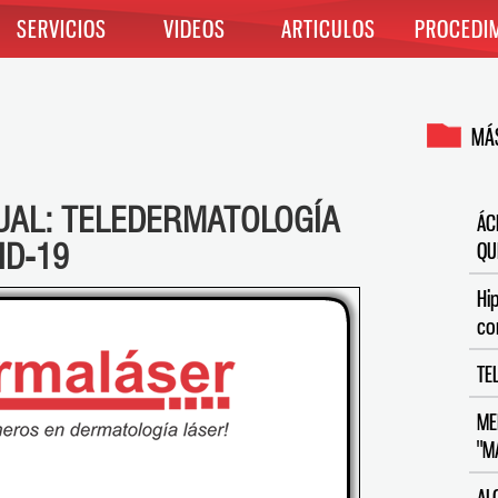
SERVICIOS
VIDEOS
ARTICULOS
PROCEDI
MÁS
UAL: TELEDERMATOLOGÍA
ÁC
ID-19
QU
Hi
co
TE
ME
"M