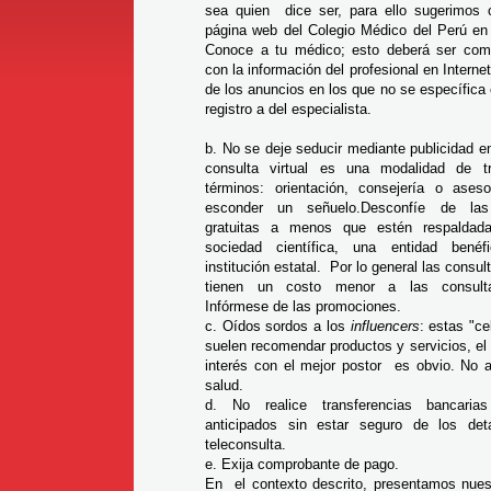
sea quien dice ser, para ello sugerimos c
página web del Colegio Médico del Perú en 
Conoce a tu médico; esto deberá ser co
con la información del profesional en Interne
de los anuncios en los que no se específica
registro a del especialista.
b. No se deje seducir mediante publicidad e
consulta virtual es una modalidad de t
términos: orientación, consejería o ases
esconder un señuelo.
Desconfíe de las
gratuitas a menos que estén respaldad
sociedad científica, una entidad bené
institución estatal. Por lo general las consul
tienen un costo menor a las consulta
Infórmese de las promociones.
c. Oídos sordos a los
influencers
: estas "c
suelen recomendar productos y servicios, el 
interés con el mejor postor es obvio. No a
salud.
d. No realice transferencias bancari
anticipados sin estar seguro de los det
teleconsulta.
e. Exija comprobante de pago.
En el contexto descrito, presentamos nuest