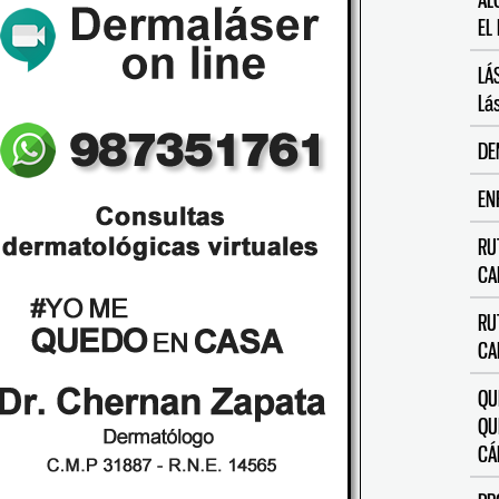
AL
EL
LÁ
Lás
DE
EN
RU
CA
RU
CA
QU
QU
CÁ