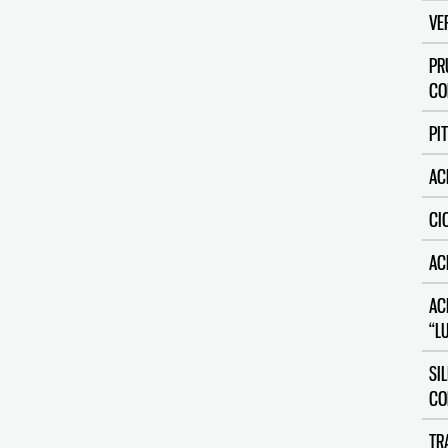
VE
PR
CO
PI
AC
CI
AC
AC
“L
SI
CO
TR