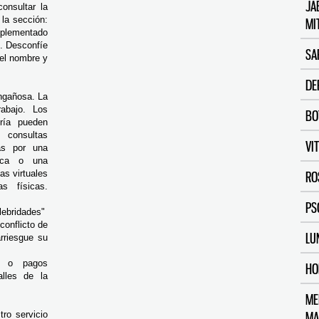
JA
onsultar la
la sección:
MI
mplementado
t. Desconfíe
SA
 el nombre y
DE
ngañosa. L
a
rabajo.
Los
BO
oría pueden
 consultas
VI
as por una
fica o una
tas virtuales
RO
s físicas.
PS
elebridades"
conflicto de
LU
rriesgue su
as o pagos
HO
alles de la
ME
ro servicio
MA