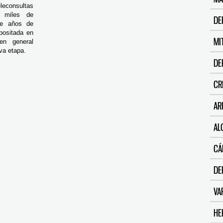
consultas
s miles de
DE
nte años de
epositada en
MI
en general
va etapa.
DE
CR
AR
AL
CÁ
DE
VA
HE