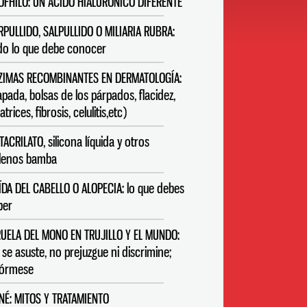
OFHILO: UN ÁCIDO HIALURÓNICO DIFERENTE
RPULLIDO, SALPULLIDO O MILIARIA RUBRA:
do lo que debe conocer
ZIMAS RECOMBINANTES EN DERMATOLOGÍA:
apada, bolsas de los párpados, flacidez,
atrices, fibrosis, celulitis,etc)
TACRILATO, silicona líquida y otros
llenos bamba
ÍDA DEL CABELLO O ALOPECIA: lo que debes
ber
RUELA DEL MONO EN TRUJILLO Y EL MUNDO:
 se asuste, no prejuzgue ni discrimine;
fórmese
NÉ: MITOS Y TRATAMIENTO