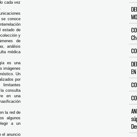
ndo cada vez
.
DE
nicaciones
MO
e se conoce
terrelación
CO
el estado de
ecolección y
Ch
xámenes de
as, análisis
CO
sulta médica
ogía es una
DE
las imágenes
EN
nóstico. Un
lizados por
CO
 limitantes
la consulta
ye en una
CO
asificación
AN
en la red de
sú
mos algunos
legir a un
De
 el anuncio