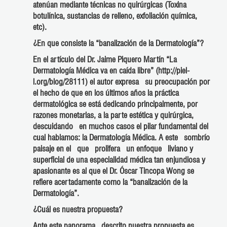
atenúan mediante técnicas no quirúrgicas (Toxina
botulínica, sustancias de relleno, exfoliación química,
etc).
¿En que consiste la “banalización de la Dermatología”?
En el artículo del Dr. Jaime Piquero Martín “La
Dermatología Médica va en caída libre” (http://piel-
l.org/blog/28111) el autor expresa su preocupación por
el hecho de que en los últimos años la práctica
dermatológica se está dedicando principalmente, por
razones monetarias, a la parte estética y quirúrgica,
descuidando en muchos casos el pilar fundamental del
cual hablamos: la Dermatología Médica. A este sombrío
paisaje en el que prolifera un enfoque liviano y
superficial de una especialidad médica tan enjundiosa y
apasionante es al que el Dr. Óscar Tincopa Wong se
refiere acertadamente como la “banalización de la
Dermatología”.
¿Cuál es nuestra propuesta?
Ante este panorama descrito nuestra propuesta es