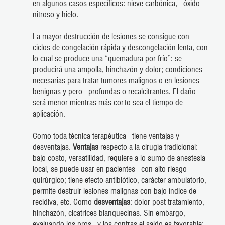
en algunos casos específicos: nieve carbónica, óxido
nitroso y hielo.
La mayor destrucción de lesiones se consigue con
ciclos de congelación rápida y descongelación lenta, con
lo cual se produce una “quemadura por frío”: se
producirá una ampolla, hinchazón y dolor; condiciones
necesarias para tratar tumores malignos o en lesiones
benignas y pero profundas o recalcitrantes. El daño
será menor mientras más corto sea el tiempo de
aplicación.
Como toda técnica terapéutica tiene ventajas y
desventajas.
Ventajas
respecto a la cirugía tradicional:
bajo costo, versatilidad, requiere a lo sumo de anestesia
local, se puede usar en pacientes con alto riesgo
quirúrgico; tiene efecto antibiótico, carácter ambulatorio,
permite destruir lesiones malignas con bajo índice de
recidiva, etc. Como
desventajas
: dolor post tratamiento,
hinchazón, cicatrices blanquecinas. Sin embargo,
evaluando los pros y los contras el saldo es favorable;