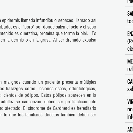
PR
SA
la epidermis llamada infundíbulo sebáceo, llamado así
to
udo, es el "poro" por donde salen el pelo y el sebo
EN
tenido es queratina, proteína que forma la piel. Es
 en la dermis o en la grasa. Al ser drenado expulsa
(P
cic
ME
re
CA
on malignos cuando un paciente presenta múltiples
sa
ros hallazgos como: lesiones óseas, odontológicas,
s: cientos de pólipos. Estos pólipos aparecen en la
VI
adultez se cancerizan; deben ser profilácticamente
o afectado. El síndrome de Gardnerd es hereditario
no
r lo que los familiares directos también deben ser
in
AC