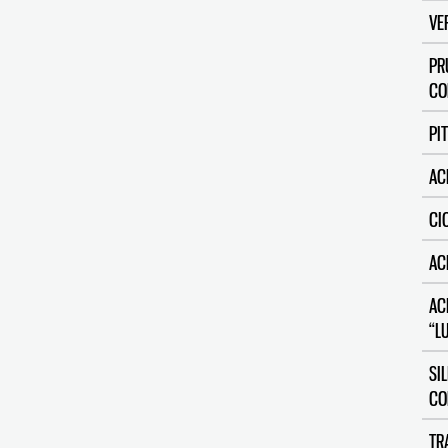
VE
PR
CO
PI
AC
CI
AC
AC
“L
SI
CO
TR