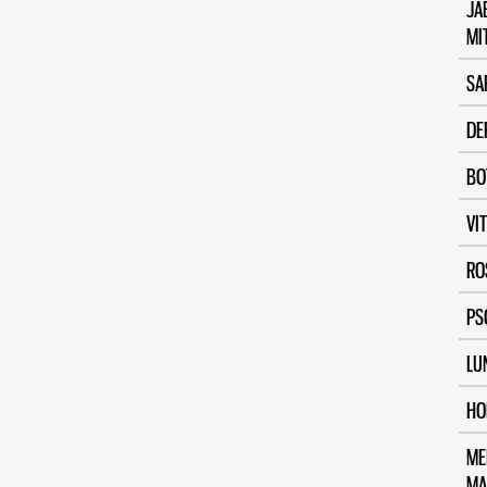
JA
MI
SA
DE
BO
VI
RO
PS
LU
HO
ME
MA