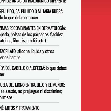
OFHILO: UN ÁCIDO HIALURÓNICO DIFERENTE
RPULLIDO, SALPULLIDO O MILIARIA RUBRA:
do lo que debe conocer
ZIMAS RECOMBINANTES EN DERMATOLOGÍA:
apada, bolsas de los párpados, flacidez,
atrices, fibrosis, celulitis,etc)
TACRILATO, silicona líquida y otros
llenos bamba
ÍDA DEL CABELLO O ALOPECIA: lo que debes
ber
RUELA DEL MONO EN TRUJILLO Y EL MUNDO:
 se asuste, no prejuzgue ni discrimine;
fórmese
NÉ: MITOS Y TRATAMIENTO