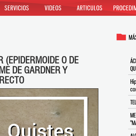
SERVICIOS
VIDEOS
ARTICULOS
PROCEDI
MÁS
R (EPIDERMOIDE O DE
ÁC
OME DE GARDNER Y
QU
 RECTO
Hi
co
TE
ME
"M