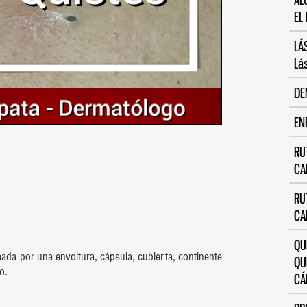
AL
EL
LÁ
Lás
DE
EN
RU
CA
RU
CA
QU
ada por una envoltura, cápsula, cubierta, continente
QU
o.
CÁ