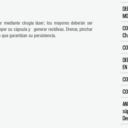
DE
MO
r mediante cirugía láser; los mayores deberán ser
CO
per su cápsula y generar recidivas. Drenar, pinchar
Ch
 que garantizan su persistencia.
CO
DE
EN
CO
CO
AN
sú
De