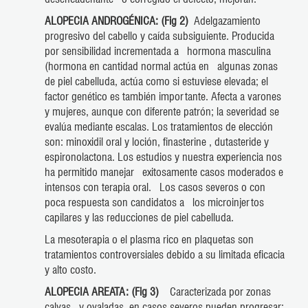
ALOPECIA ANDROGÉNICA: (Fig 2)
Adelgazamiento
progresivo del cabello y caída subsiguiente. Producida
por sensibilidad incrementada a hormona masculina
(hormona en cantidad normal actúa en algunas zonas
de piel cabelluda, actúa como si estuviese elevada; el
factor genético es también importante. Afecta a varones
y mujeres, aunque con diferente patrón; la severidad se
evalúa mediante escalas. Los tratamientos de elección
son: minoxidil oral y loción, finasterine , dutasteride y
espironolactona. Los estudios y nuestra experiencia nos
ha permitido manejar exitosamente casos moderados e
intensos con terapia oral. Los casos severos o con
poca respuesta son candidatos a los microinjertos
capilares y las reducciones de piel cabelluda.
La mesoterapia o el plasma rico en plaquetas son
tratamientos controversiales debido a su limitada eficacia
y alto costo.
ALOPECIA AREATA: (Fig 3)
Caracterizada por zonas
calvas y ovaladas, en casos severos pueden progresar;